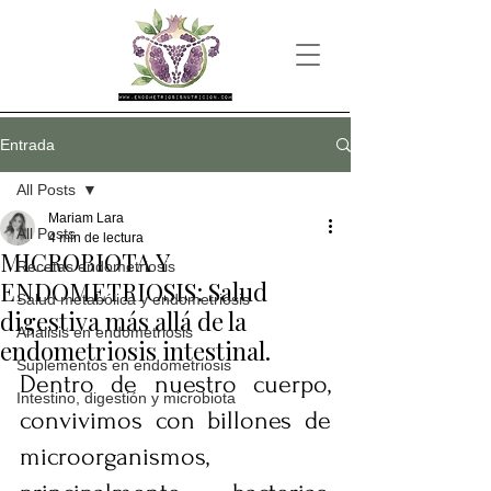
Entrada
All Posts
Mariam Lara
All Posts
4 min de lectura
MICROBIOTA Y
Recetas endometriosis
ENDOMETRIOSIS: Salud
Salud metabólica y endometriosis
digestiva más allá de la
Análisis en endometriosis
endometriosis intestinal.
Suplementos en endometriosis
Dentro de nuestro cuerpo, 
Intestino, digestión y microbiota
convivimos con billones de 
microorganismos, 